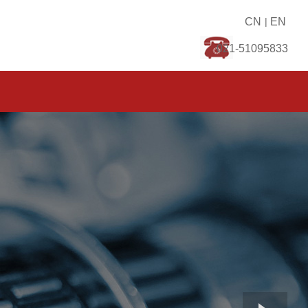
CN
|
EN
021-51095833