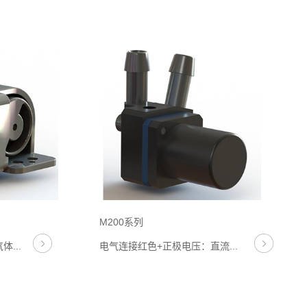
M200系列
...
电气连接红色+正极电压：直流...