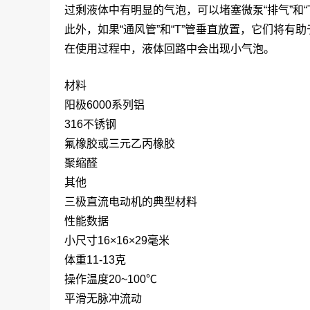
过剩液体中有明显的气泡，可以堵塞微泵“排气”和“
此外，如果“通风管”和“T”管垂直放置，它们将有
在使用过程中，液体回路中会出现小气泡。
材料
阳极6000系列铝
316不锈钢
氟橡胶或三元乙丙橡胶
聚缩醛
其他
三极直流电动机的典型材料
性能数据
小尺寸16×16×29毫米
体重11-13克
操作温度20~100℃
平滑无脉冲流动