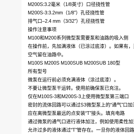
M200S:3.2毫米（1/8英寸）口径挠性管
M200S-3:3.2mm（1/8”）孔径挠性管
排气口–2.4 mm（3/32”）孔径挠性管
操作注意事项
M100和M200系列微型泵需要泵和油路的吸入侧
在操作前，先加满液体（已涂过底漆）。如果有，
空气留在油路中。
M100S M200S M100SUB M200SUB 180型
所有型号
微泵在运行前必须充满液体（涂过底漆）。
不要让微型泵干运转。使用前确保泵已充注。
仅在M100S-3和M200S-3上使用微型泵第三端口
密封的流体回路可以通过S3微型泵上的“通气”口加
应在离微型泵最远的点安装“T”接头。填充电路
通过微泵的通气口进行液体加注，例如使用柔性加
允许过多的液体通过“T”管存在。一旦你的液体回