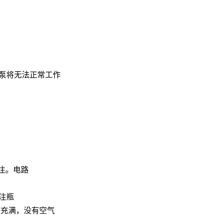
泵将无法正常工作
注。电路
注瓶
路充满，没有空气