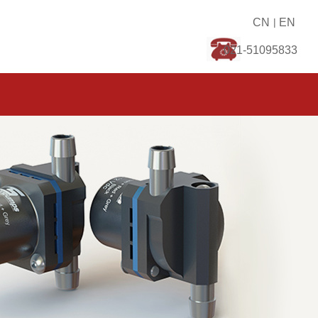
CN
|
EN
021-51095833