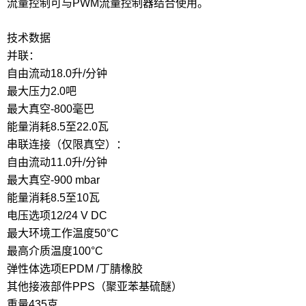
流量控制可与PWM流量控制器结合使用。
技术数据
并联：
自由流动
18.0升/分钟
最大压力
2.0吧
最大真空
-800毫巴
能量消耗
8.5至22.0瓦
串联连接（仅限真空）：
自由流动
11.0升/分钟
最大真空
-900 mbar
能量消耗
8.5至10瓦
电压选项
12/24 V DC
最大环境工作温度
50°C
最高介质温度
100°C
弹性体选项
EPDM /丁腈橡胶
其他接液部件
PPS（聚亚苯基硫醚）
重量
435克