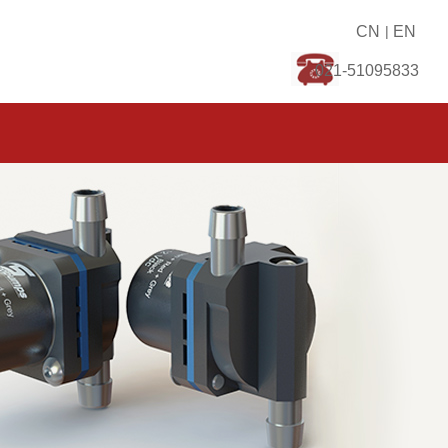
CN
|
EN
021-51095833