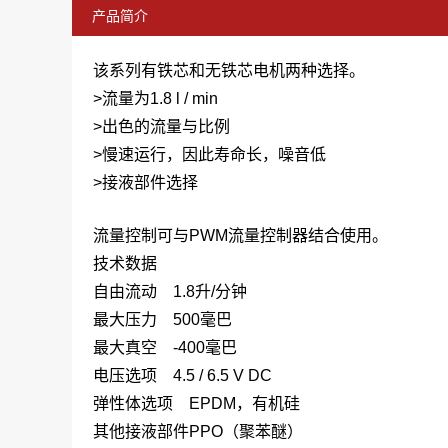
产品简介
该系列有铁芯和无铁芯电机两种选择。
>流量为1.8 l / min
>出色的流量与比例
>慢速运行，因此寿命长，噪音低
>接液部件选择
流量控制可与PWM流量控制器结合使用。
技术数据
自由流动
1.8升/分钟
最大压力
500毫巴
最大真空
-400毫巴
电压选项
4.5 / 6.5 V DC
弹性体选项
EPDM，有机硅
其他接液部件
PPO（聚苯醚）