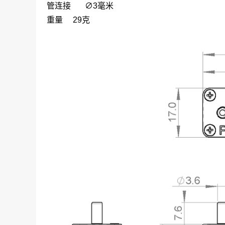
管连接 ∅3毫米
重量
29克