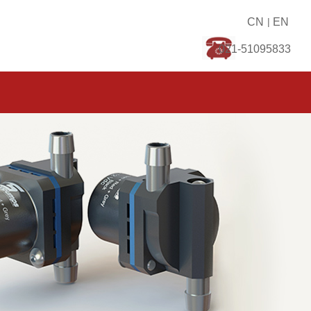
CN
|
EN
021-51095833