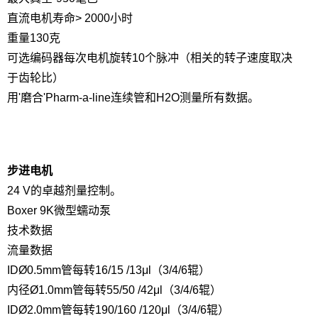
直流电机寿命
> 2000小时
重量
130克
可选编码器
每次电机旋转10个脉冲（相关的转子速度取决
于齿轮比）
用'磨合'Pharm-a-line连续管和H2O测量所有数据。
步进电机
24 V的卓越剂量控制。
Boxer 9K微型蠕动泵
技术数据
流量数据
IDØ0.5mm管
每转16/15 /13μl（3/4/6辊）
内径Ø1.0mm管
每转55/50 /42μl（3/4/6辊）
IDØ2.0mm管
每转190/160 /120μl（3/4/6辊）