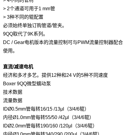
> 4不同的管材
> 2个通道可用于1 mm管
> 3种不同的辊配置
必须始终单独订购管道/管夹。
9QQ取代了9K系列。
DC / Gear电机版本的流量控制可与PWM流量控制器配合
使用。
直流/减速电机
经济和多才多艺。提供12种和24 V的5种不同速度
Boxer 9QQ微型蠕动泵
技术数据
流量数据
IDØ0.5mm管
每转16/15 /13μl（3/4/6辊）
内径Ø1.0mm管
每转55/50 /42μl（3/4/6辊）
IDØ2.0mm管
每转190/160 /120μl（3/4/6辊）
内径Ø3.0mm管
每转340/290 /200μl（3/4/6辊）